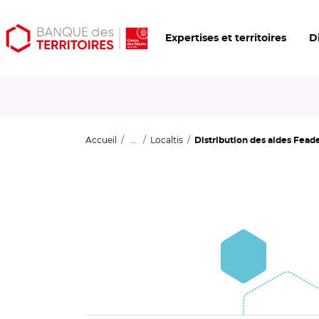
Aller
Aller
Ouvrir
Expertises et territoires
D
au
au
les
contenu
menu
outils
principal
principal
d'accessibilité
Accueil
...
Localtis
Distribution des aides Feader