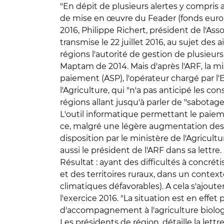
"En dépit de plusieurs alertes y compris
de mise en œuvre du Feader (fonds europé
2016, Philippe Richert, président de l'Ass
transmise le 22 juillet 2016, au sujet des
régions l'autorité de gestion de plusieurs 
Maptam de 2014. Mais d'après l'ARF, la m
paiement (ASP), l'opérateur chargé par l'E
l'Agriculture, qui "n'a pas anticipé les c
régions allant jusqu'à parler de "sabotag
L'outil informatique permettant le paieme
ce, malgré une légère augmentation des m
disposition par le ministère de l'Agricultu
aussi le président de l'ARF dans sa lettre.
Résultat : ayant des difficultés à concré
et des territoires ruraux, dans un context
climatiques défavorables). A cela s'ajout
l'exercice 2016. "La situation est en eff
d'accompagnement à l'agriculture biologiq
Les présidents de région, détaille la lett