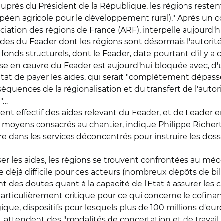
 auprès du Président de la République, les régions rest
en agricole pour le développement rural)." Après un co
ociation des régions de France (ARF), interpelle aujourd'h
 aides du Feader dont les régions sont désormais l'autorit
fonds structurels, dont le Feader, date pourtant d'il y a q
ise en œuvre du Feader est aujourd'hui bloquée avec, d'u
tat de payer les aides, qui serait "complètement dépassée
onséquences de la régionalisation et du transfert de l'auto
e"…
nt effectif des aides relevant du Feader, et de Leader en 
oyens consacrés au chantier, indique Philippe Richert. 
re dans les services déconcentrés pour instruire les dossie
tiser les aides, les régions se trouvent confrontées au 
e déjà difficile pour ces acteurs (nombreux dépôts de bil
ent des doutes quant à la capacité de l'Etat à assurer l
et particulièrement critique pour ce qui concerne le cofi
ue, dispositifs pour lesquels plus de 100 millions d'eur
re, attendent des "modalités de concertation et de travail