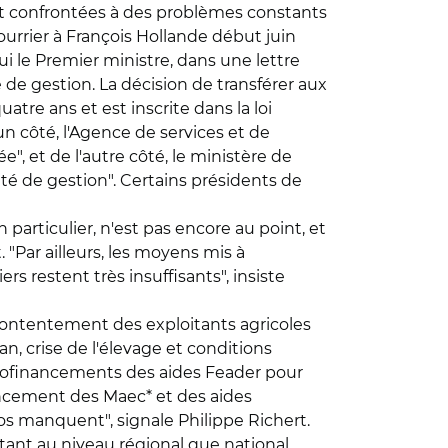
ent confrontées à des problèmes constants
urrier à François Hollande début juin
ui le Premier ministre, dans une lettre
é de gestion. La décision de transférer aux
uatre ans et est inscrite dans la loi
n côté, l'Agence de services et de
", et de l'autre côté, le ministère de
rité de gestion". Certains présidents de
particulier, n'est pas encore au point, et
"Par ailleurs, les moyens mis à
rs restent très insuffisants", insiste
mécontentement des exploitants agricoles
an, crise de l'élevage et conditions
es cofinancements des aides Feader pour
nancement des Maec* et des aides
os manquent", signale Philippe Richert.
 tant au niveau régional que national,