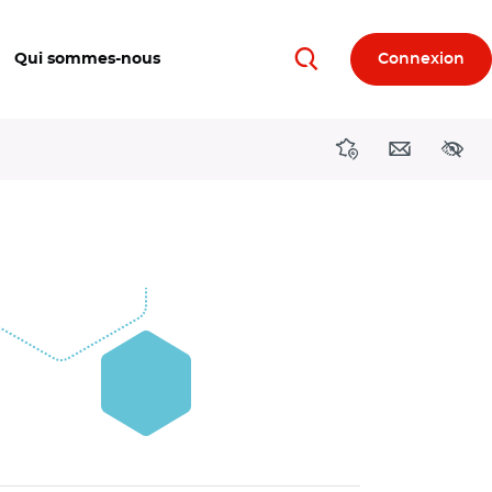
Qui sommes-nous
Connexion
Rechercher
Directions région
Contact
Acces