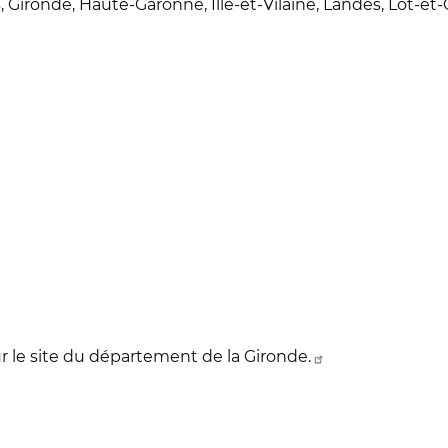
, Gironde, Haute-Garonne, Ille-et-Vilaine, Landes, Lot-e
r le site du département de la Gironde.