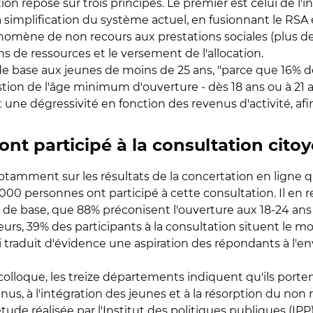
n repose sur trois principes. Le premier est celui de l'i
la simplification du système actuel, en fusionnant le RSA et
énomène de non recours aux prestations sociales (plus de
s de ressources et le versement de l'allocation.
de base aux jeunes de moins de 25 ans, "parce que 16% d
estion de l'âge minimum d'ouverture - dès 18 ans ou à 21 a
 une dégressivité en fonction des revenus d'activité, afin
ont participé à la consultation cito
notamment sur les résultats de la concertation en ligne qu
000 personnes ont participé à cette consultation. Il en
u de base, que 88% préconisent l'ouverture aux 18-24 ans
illeurs, 39% des participants à la consultation situent l
ui traduit d'évidence une aspiration des répondants à l'
olloque, les treize départements indiquent qu'ils porte
evenus, à l'intégration des jeunes et à la résorption du non 
étude réalisée par l'Institut des politiques publiques (IPP