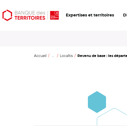
Aller
Aller
Ouvrir
Expertises et territoires
D
au
au
les
contenu
menu
outils
principal
principal
d'accessibilité
Accueil
...
Localtis
Revenu de base : les départ