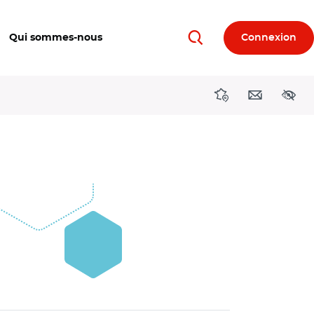
Qui sommes-nous
Connexion
Rechercher
Directions région
Contact
Acces