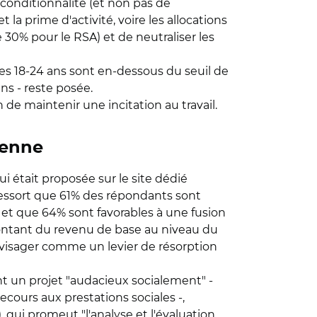
nconditionnalité (et non pas de
 la prime d'activité, voire les allocations
 30% pour le RSA) et de neutraliser les
es 18-24 ans sont en-dessous du seuil de
ns - reste posée.
 de maintenir une incitation au travail.
yenne
i était proposée sur le site dédié
 ressort que 61% des répondants sont
 et que 64% sont favorables à une fusion
e montant du revenu de base au niveau du
envisager comme un levier de résorption
nt un projet "audacieux socialement" -
recours aux prestations sociales -,
), qui promeut "l'analyse et l'évaluation