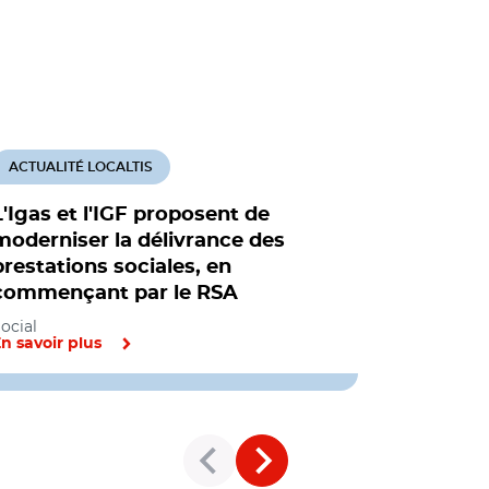
ACTUALITÉ LOCALTIS
ACTUALITÉ
L'Igas et l'IGF proposent de
Revenu un
moderniser la délivrance des
départem
prestations sociales, en
l'expérie
commençant par le RSA
Social, Empl
ocial
n savoir plus
En savoir pl