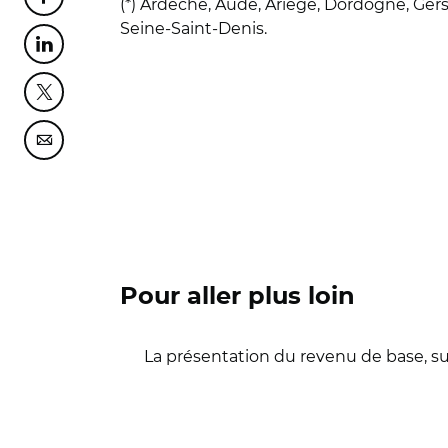
Partager cette page sur Facebook
(*) Ardèche, Aude, Ariège, Dordogne, Gers
Seine-Saint-Denis.
Partager cette page sur Linkedin
Partager cette page sur Twitter
Partager cette page sur Courriel
Pour aller plus loin
La présentation du revenu de base, su