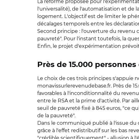
La réforme proposée pour l'expérimentatio
l'universalité), de l'automatisation et de 
logement. L'objectif est de limiter le ph
décalages temporels entre les déclaration
Second principe : l'ouverture du revenu 
pauvreté". Pour l'instant toutefois, la qu
Enfin, le projet d'expérimentation prévoit
Près de 15.000 personnes 
Le choix de ces trois principes s'appuie 
monavissurlerevenudebase.fr. Près de 15.
favorables à l'inconditionnalité du reven
entre le RSA et la prime d'activité. Par a
seuil de pauvreté fixé à 845 euros, "ce q
de la pauvreté".
Dans le communiqué publié à l'issue du c
grâce à l'effet redistributif sur les bas r
"crédible scientifiquement" - allusion à l'