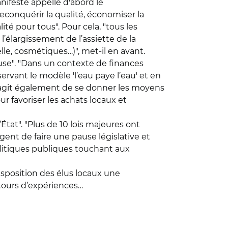
nifeste appelle d'abord le
econquérir la qualité, économiser la
ité pour tous". Pour cela, "tous les
’élargissement de l’assiette de la
le, cosmétiques…)", met-il en avant.
use". "Dans un contexte de finances
rvant le modèle 'l’eau paye l’eau' et en
l s’agit également de se donner les moyens
 favoriser les achats locaux et
tat". "Plus de 10 lois majeures ont
gent de faire une pause législative et
olitiques publiques touchant aux
isposition des élus locaux une
tours d’expériences…