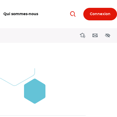
Qui sommes-nous
Connexion
Rechercher
Directions région
Contact
Acces