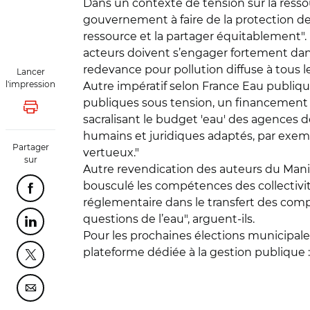
Dans un contexte de tension sur la resso
gouvernement à faire de la protection de
ressource et la partager équitablement". I
acteurs doivent s’engager fortement dans 
redevance pour pollution diffuse à tous l
Lancer
l'impression
Autre impératif selon France Eau publiqu
publiques sous tension, un financement pé
Lancer l'impression
sacralisant le budget 'eau' des agences d
humains et juridiques adaptés, par exemp
Partager
vertueux."
sur
Autre revendication des auteurs du Manife
bousculé les compétences des collectivité
Partager cette page sur Facebook
réglementaire dans le transfert des comp
questions de l’eau", arguent-ils.
Partager cette page sur Linkedin
Pour les prochaines élections municipale
plateforme dédiée à la gestion publique 
Partager cette page sur Twitter
Partager cette page sur Courriel