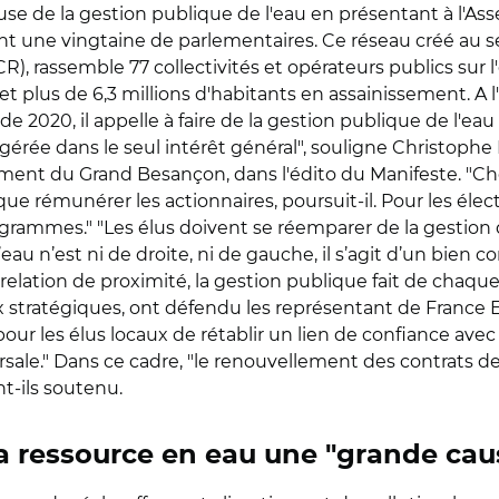
ause de la gestion publique de l'eau en présentant à l'As
nt une vingtaine de parlementaires. Ce réseau créé au se
R), rassemble 77 collectivités et opérateurs publics sur 
 et plus de 6,3 millions d'habitants en assainissement. A
 2020, il appelle à faire de la gestion publique de l'eau "
 gérée dans le seul intérêt général", souligne Christoph
ement du Grand Besançon, dans l'édito du Manifeste. "Choi
ôt que rémunérer les actionnaires, poursuit-il. Pour les él
rammes." "Les élus doivent se réemparer de la gestion d
’eau n’est ni de droite, ni de gauche, il s’agit d’un bi
 relation de proximité, la gestion publique fait de chaqu
oix stratégiques, ont défendu les représentant de France 
r les élus locaux de rétablir un lien de confiance avec 
rsale." Dans ce cadre, "le renouvellement des contrats d
t-ils soutenu.
 la ressource en eau une "grande cau