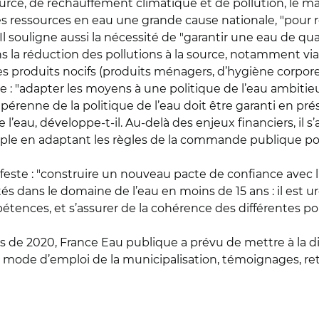
urce, de réchauffement climatique et de pollution, le ma
s ressources en eau une grande cause nationale, "pour r
l souligne aussi la nécessité de "garantir une eau de qual
la réduction des pollutions à la source, notamment via l
es produits nocifs (produits ménagers, d’hygiène corporel
e : "adapter les moyens à une politique de l’eau ambitie
renne de la politique de l’eau doit être garanti en prése
e l’eau, développe-t-il. Au-delà des enjeux financiers, i
le en adaptant les règles de la commande publique pour
ste : "construire un nouveau pacte de confiance avec l’É
s dans le domaine de l’eau en moins de 15 ans : il est ur
étences, et s’assurer de la cohérence des différentes p
s de 2020, France Eau publique a prévu de mettre à la d
: mode d’emploi de la municipalisation, témoignages, re