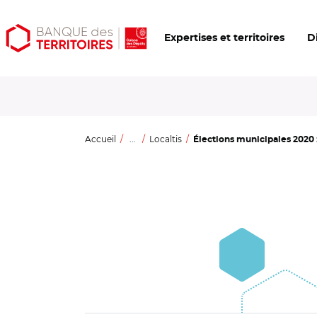
Aller
Aller
Ouvrir
Expertises et territoires
D
au
au
les
contenu
menu
outils
principal
principal
d'accessibilité
Accueil
...
Localtis
Élections municipales 2020 :