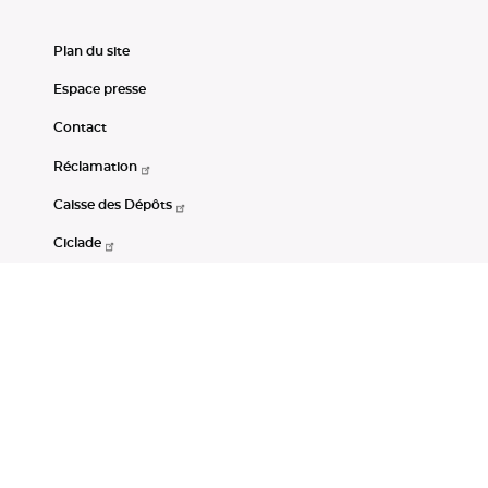
Plan du site
Espace presse
Contact
Réclamation
Caisse des Dépôts
Ciclade
CDC-Net
Consignations
Portail Open Data CDC
Restez connectés
LinkedIn
Youtube
Instagram
RSS