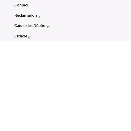
Contact
Réclamation
Caisse des Dépôts
Ciclade
CDC-Net
Consignations
Portail Open Data CDC
Restez connectés
LinkedIn
Youtube
Instagram
RSS
Mentions légales
CGU
Données personnelles