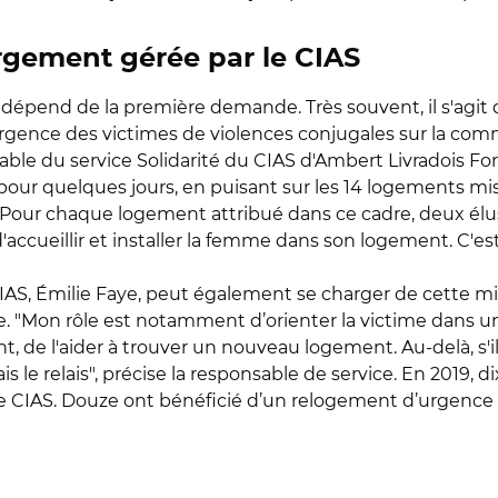
ergement gérée par le CIAS
pend de la première demande. Très souvent, il s'agit d'
’urgence des victimes de violences conjugales sur la 
nsable du service Solidarité du CIAS d'Ambert Livradois F
ur quelques jours, en puisant sur les 14 logements mi
r chaque logement attribué dans ce cadre, deux élus 
accueillir et installer la femme dans son logement. C'es
IAS, Émilie Faye, peut également se charger de cette mise
"Mon rôle est notamment d’orienter la victime dans un d
t, de l'aider à trouver un nouveau logement. Au-delà, s'i
is le relais", précise la responsable de service. En 2019
 le CIAS. Douze ont bénéficié d’un relogement d’urgenc