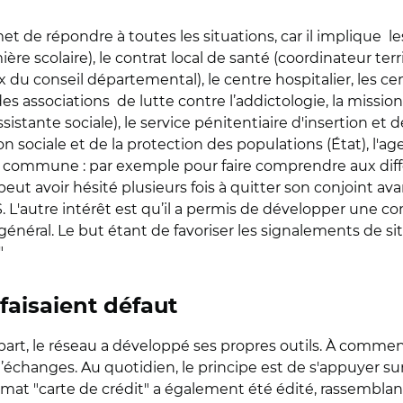
t de répondre à toutes les situations, car il implique l
ère scolaire), le contrat local de santé (coordinateur terri
iaux du conseil départemental), le centre hospitalier, le
es associations de lutte contre l’addictologie, la mission 
ssistante sociale), le service pénitentiaire d'insertion et 
 sociale et de la protection des populations (État), l'ag
re commune : par exemple pour faire comprendre aux dif
eut avoir hésité plusieurs fois à quitter son conjoint avan
. L'autre intérêt est qu’il a permis de développer une c
énéral. Le but étant de favoriser les signalements de situa
"
faisaient défaut
part, le réseau a développé ses propres outils. À comme
’échanges. Au quotidien, le principe est de s'appuyer sur 
at "carte de crédit" a également été édité, rassemblan