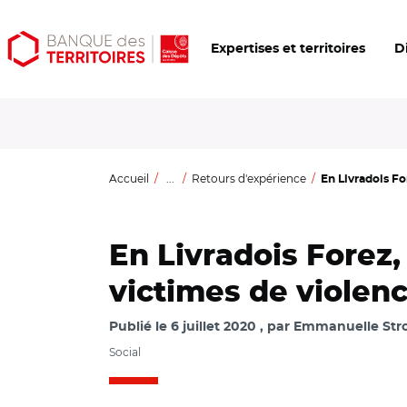
Aller
Aller
Ouvrir
Expertises et territoires
D
au
au
les
contenu
menu
outils
principal
principal
d'accessibilité
Accueil
...
Retours d'expérience
En Livradois Fo
En Livradois Forez
victimes de violenc
Publié le
6 juillet 2020
par
Emmanuelle Stro
Social