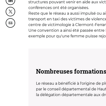
structures pouvant venir en aide aux vi
Partager cette page sur Linkedin
conférences ont été organisées.
Reste que le réseau a aussi impulsé ou a
Partager cette page sur Twitter
transport en taxi des victimes de violenc
centre de victimologie à Clermont-Ferra
Partager cette page sur Courriel
Une convention a ainsi été passée entre
exemple pour qu'une femme puisse rejoi
Nombreuses formations 
Le réseau a bénéficié à l'origine de 
par le conseil départemental de Haute
la délégation départementale aux droi