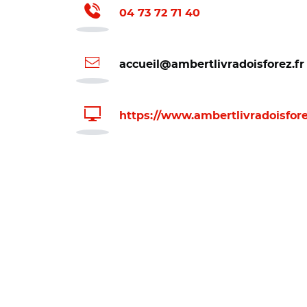
04 73 72 71 40
accueil@ambertlivradoisforez.fr
https://www.ambertlivradoisforez