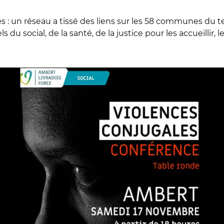
 un réseau a tissé des liens sur les 58 communes du terr
du social, de la santé, de la justice pour les accueillir, l
orez