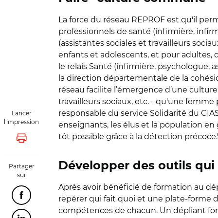
La force du réseau REPROF est qu'il perme
professionnels de santé (infirmière, infirmi
(assistantes sociales et travailleurs soc
enfants et adolescents, et pour adultes, d
le relais Santé (infirmière, psychologue, a
la direction départementale de la cohésion
réseau facilite l’émergence d’une cultu
travailleurs sociaux, etc. - qu'une femme p
responsable du service Solidarité du CIAS
Lancer
l'impression
enseignants, les élus et la population en g
tôt possible grâce à la détection précoce.
Lancer l'impression
Développer des outils qui 
Partager
sur
Après avoir bénéficié de formation au dé
repérer qui fait quoi et une plate-forme d
Partager cette page sur Facebook
compétences de chacun. Un dépliant form