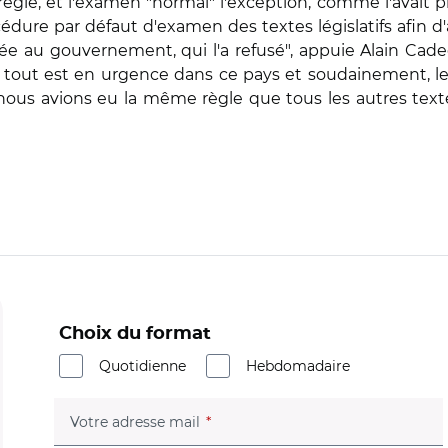
règle, et l'examen "normal" l'exception, comme l'avait 
dure par défaut d'examen des textes législatifs afin d'a
 au gouvernement, qui l'a refusé", appuie Alain Cadec
 tout est en urgence dans ce pays et soudainement, le
 Si nous avions eu la même règle que tous les autres tex
Choix du format
Quotidienne
Hebdomadaire
(champ obligatoire)
Votre adresse mail