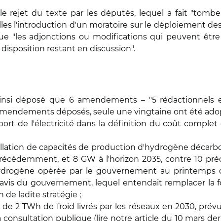
r le rejet du texte par les députés, lequel a fait "tom
es l'introduction d'un moratoire sur le déploiement des 
 que "les adjonctions ou modifications qui peuvent être
 disposition restant en discussion".
ainsi déposé que 6 amendements – "5 rédactionnels et
 amendements déposés, seule une vingtaine ont été adop
port de l'électricité dans la définition du coût comp
installation de capacités de production d'hydrogène décar
5 précédemment, et 8 GW à l'horizon 2035, contre 10 pr
 hydrogène opérée par le gouvernement au printemps d
vis du gouvernement, lequel entendait remplacer la fo
de ladite stratégie ;
on de 2 TWh de froid livrés par les réseaux en 2030, pré
à consultation publique (lire
notre article
du 10 mars derni