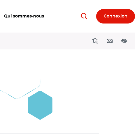
Qui sommes-nous
Connexion
Rechercher
Directions région
Contact
Acces