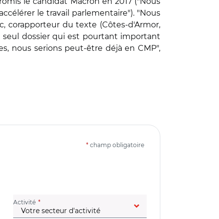
promis le candidat Macron en 2017 ("Nous
ccélérer le travail parlementaire"). "Nous
, corapporteur du texte (Côtes-d'Armor,
 seul dossier qui est pourtant important
tes, nous serions peut-être déjà en CMP",
*
champ obligatoire
(champ obligatoire)
Activité