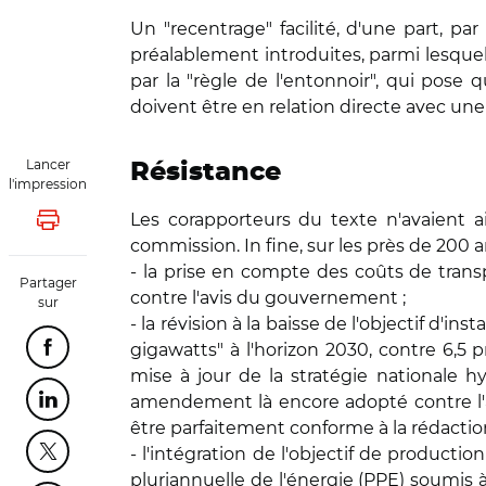
Un "recentrage" facilité, d'une part, pa
préalablement introduites, parmi lesquell
par la "règle de l'entonnoir", qui pose
doivent être en relation directe avec une
Lancer
Résistance
l'impression
Les corapporteurs du texte n'avaient 
Lancer l'impression
commission. In fine, sur les près de 200
- la prise en compte des coûts de trans
Partager
contre l'avis du gouvernement ;
sur
- la révision à la baisse de l'objectif d'
gigawatts" à l'horizon 2030, contre 6,
Partager cette page sur Facebook
mise à jour de la stratégie nationale
amendement là encore adopté contre l'a
Partager cette page sur Linkedin
être parfaitement conforme à la rédaction 
- l'intégration de l'objectif de producti
Partager cette page sur Twitter
pluriannuelle de l'énergie (PPE) soumis 