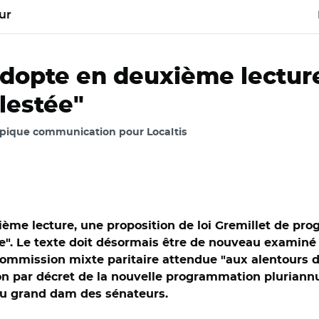
ur
 adopte en deuxième lectur
élestée"
Épique communication pour Localtis
uxième lecture, une proposition de loi Gremillet de pr
". Le texte doit désormais être de nouveau examiné p
ommission mixte paritaire attendue "aux alentours de 
n par décret de la nouvelle programmation pluriannue
 Au grand dam des sénateurs.
énat/Dominique Estrosi-Sassone et Daniel Gremillet