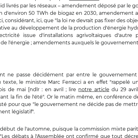
roid livrés par les réseaux – amendement déposé par le 
ction d'environ 50 TWh de biogaz en 2030, amendement a
, considérant, ici, que "la loi ne devrait pas fixer des obje
ative au développement de la production d'énergie hydrau
ricité issue d'installations agrivoltaïques d'autre p
e de l'énergie ; amendements auxquels le gouvernement é
rant ne passe décidément par entre le gouvernement 
texte, le ministre Marc Ferracci a en effet "rappelé 
s de mai [ndlr : en avril ; lire
notre article
du 29 avril
avant la fin de l'été". Or le matin même, en conférence
isté pour que "le gouvernement ne décide pas de mettre
nt législatif".
e début de l'automne, puisque la commission mixte parita
 "Les débats à l'Assemblée ont confirmé que tout décret 