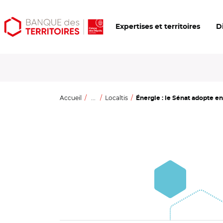
Aller
Aller
Ouvrir
Expertises et territoires
D
au
au
les
contenu
menu
outils
principal
principal
d'accessibilité
Accueil
...
Localtis
Énergie : le Sénat adopte en