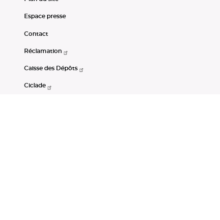
Espace presse
Contact
Réclamation
Caisse des Dépôts
Ciclade
CDC-Net
Consignations
Portail Open Data CDC
Restez connectés
LinkedIn
Youtube
Instagram
RSS