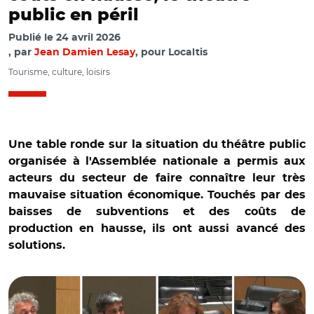
public en péril
Publié le
24 avril 2026
par
Jean Damien Lesay
, pour Localtis
Tourisme, culture, loisirs
Une table ronde sur la situation du théâtre public
organisée à l'Assemblée nationale a permis aux
acteurs du secteur de faire connaître leur très
mauvaise situation économique. Touchés par des
baisses de subventions et des coûts de
production en hausse, ils ont aussi avancé des
solutions.
© Capture vidéo Assemblée nationale/Nicolas Royer,
Vincent Roche Lecca, Claire Guiéze et Delphine Lalizout