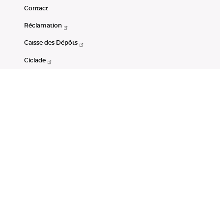
Contact
Réclamation
Caisse des Dépôts
Ciclade
CDC-Net
Consignations
Portail Open Data CDC
Restez connectés
LinkedIn
Youtube
Instagram
RSS
Mentions légales
CGU
Données personnelles