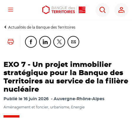
Menu
Aller
Aller
Ouvrir
Rechercher
au
au
les
contenu
menu
outils
Actualités de la Banque des Territoires
principal
principal
d'accessibilité
Lancer l'impression
Partager cette page sur Facebook
Partager cette page sur Linkedin
Partager cette page sur Twitter
Partager cette page sur Co
EXO 7 - Un projet immobilier
stratégique pour la Banque des
Territoires au service de la filière
nucléaire
Publié le
16 juin 2026
Auvergne-Rhône-Alpes
Aménagement et foncier, urbanisme, Energie