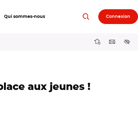
Qui sommes-nous
Connexion
Rechercher
Directions région
Contact
Acces
lace aux jeunes !