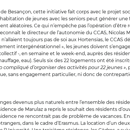
e Besançon, cette initiative fait corps avec le projet soci
habitation de jeunes avec les seniors peut générer une f
ment aléatoires. Ce qui n’empêche pas l’opération d’êtr
econnaît le directeur de l’autonomie du CCAS, Nicolas M
n’allaient toujours pas de soi aux Hortensias, le CCAS déc
gement intergénérationnel », les jeunes doivent s’engage
 collectif -, en semaine et le week-end, auprès des réside
 chauffage, eau). Seuls six des 22 logements ont été insc
trop compliqué d’organiser des activités pour 22 jeunes »
,
ue, sans engagement particulier, ni donc de contrepartie
ges devenus plus naturels entre l’ensemble des résident
ésidence de Marulaz a repris le souhait des résidents d’ou
sidence ne rencontrait pas de problème de vacances. En 
rangers, dans le cadre d’Erasmus. La location d’un de