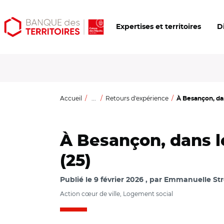
Aller
Aller
Ouvrir
Expertises et territoires
D
au
au
les
contenu
menu
outils
principal
principal
d'accessibilité
Accueil
...
Retours d'expérience
À Besançon, dan
À Besançon, dans l
(25)
Publié le
9 février 2026
par
Emmanuelle Str
Action cœur de ville, Logement social