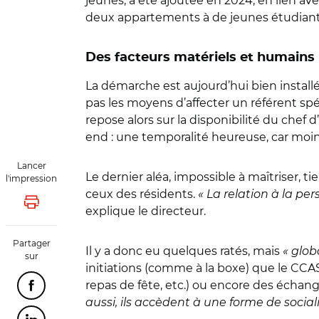
jeunes, a été ajoutée en 2024, en lien av
deux appartements à de jeunes étudiants 
Des facteurs matériels et humains
La démarche est aujourd’hui bien installé
pas les moyens d’affecter un référent sp
repose alors sur la disponibilité du chef 
end : une temporalité heureuse, car moin
Lancer
Le dernier aléa, impossible à maîtriser, 
l'impression
ceux des résidents.
« La relation à la pe
Lancer l'impression
explique le directeur.
Partager
Il y a donc eu quelques ratés, mais
« glob
sur
initiations (comme à la boxe) que le CCAS
repas de fête, etc.) ou encore des échange
Partager cette page sur Facebook
aussi, ils accèdent à une forme de social