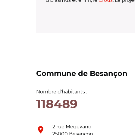
d’Erasmus et enfin, le
Crous
. Le proj
Commune de Besançon
Nombre d'habitants :
118489
2 rue Mégevand
25000 Besançon