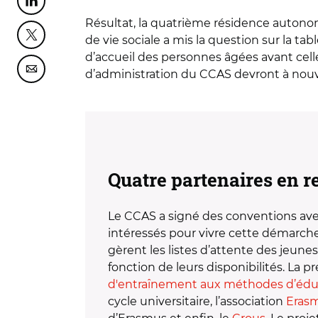
Partager cette page sur Linkedin
Résultat, la quatrième résidence autonomi
de vie sociale a mis la question sur la ta
Partager cette page sur Twitter
d’accueil des personnes âgées avant cell
d’administration du CCAS devront à nou
Partager cette page sur Courriel
Quatre partenaires en re
Le CCAS a signé des conventions avec
intéressés pour vivre cette démarch
gèrent les listes d’attente des jeune
fonction de leurs disponibilités. La
d'entraînement aux méthodes d’éduc
cycle universitaire, l’association
Eras