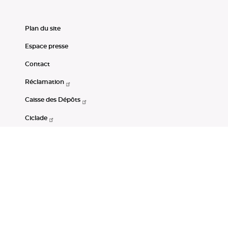
Plan du site
Espace presse
Contact
Réclamation
Caisse des Dépôts
Ciclade
CDC-Net
Consignations
Portail Open Data CDC
Restez connectés