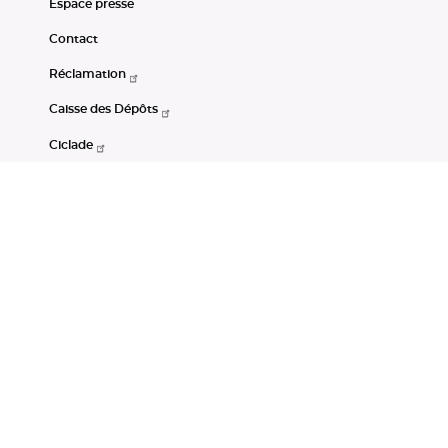
Espace presse
Contact
Réclamation
Caisse des Dépôts
Ciclade
CDC-Net
Consignations
Portail Open Data CDC
Restez connectés
LinkedIn
Youtube
Instagram
RSS