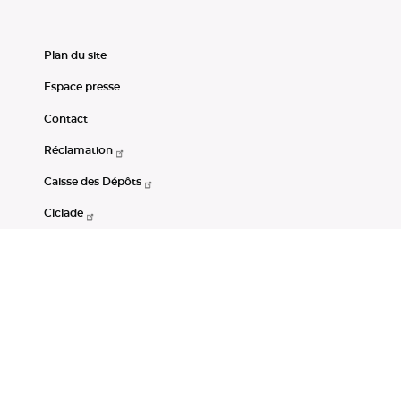
Plan du site
Espace presse
Contact
Réclamation
Caisse des Dépôts
Ciclade
CDC-Net
Consignations
Portail Open Data CDC
Restez connectés