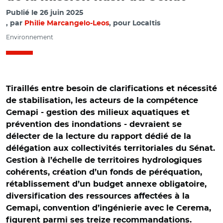
Publié le
26 juin 2025
par
Philie Marcangelo-Leos
, pour Localtis
Environnement
Tiraillés entre besoin de clarifications et nécessité
de stabilisation, les acteurs de la compétence
Gemapi - gestion des milieux aquatiques et
prévention des inondations - devraient se
délecter de la lecture du rapport dédié de la
délégation aux collectivités territoriales du Sénat.
Gestion à l’échelle de territoires hydrologiques
cohérents, création d’un fonds de péréquation,
rétablissement d’un budget annexe obligatoire,
diversification des ressources affectées à la
Gemapi, convention d’ingénierie avec le Cerema,
© @SebastienLeroy_/ Agrandissement d'un cadre
figurent parmi ses treize recommandations.
hydraulique afin d'améliorer la protection de plusieurs