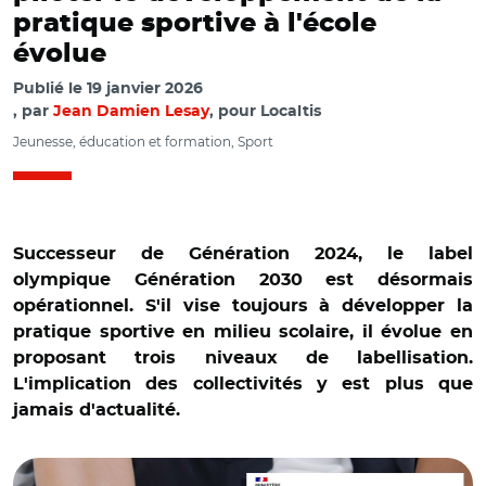
pratique sportive à l'école
évolue
Publié le
19 janvier 2026
par
Jean Damien Lesay
, pour Localtis
Jeunesse, éducation et formation, Sport
Successeur de Génération 2024, le label
olympique Génération 2030 est désormais
opérationnel. S'il vise toujours à développer la
pratique sportive en milieu scolaire, il évolue en
proposant trois niveaux de labellisation.
L'implication des collectivités y est plus que
jamais d'actualité.
© Ministère de l'Éducation nationale, de l'Enseignement
supérieur et de la Recherche et Adobe stock