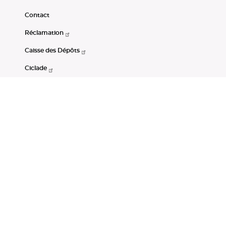
Contact
Réclamation
Caisse des Dépôts
Ciclade
CDC-Net
Consignations
Portail Open Data CDC
Restez connectés
LinkedIn
Youtube
Instagram
RSS