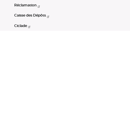
Réclamation
Caisse des Dépôts
Ciclade
CDC-Net
Consignations
Portail Open Data CDC
Restez connectés
LinkedIn
Youtube
Instagram
RSS
Mentions légales
CGU
Données personnelles
Accessibilité : non conforme
DSP2
Instruments financiers
Gestion des cookies