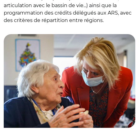
articulation avec le bassin de vie...) ainsi que la
programmation des crédits délégués aux ARS, avec
des critères de répartition entre régions.
© Ministère chargé de l’Autonomie/ Brigitte Bourguignon
ce matin à l’EHPAD de Vico en Corse