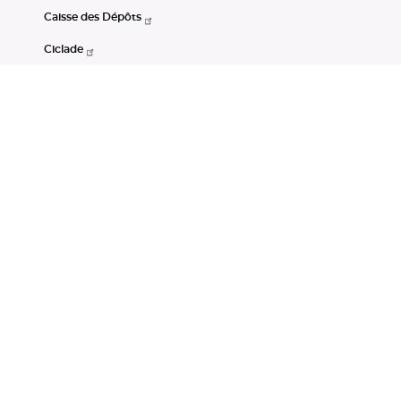
Caisse des Dépôts
Ciclade
CDC-Net
Consignations
Portail Open Data CDC
Restez connectés
LinkedIn
Youtube
Instagram
RSS
Mentions légales
CGU
Données personnelles
Accessibilité : non conforme
DSP2
Instruments financiers
Gestion des cookies