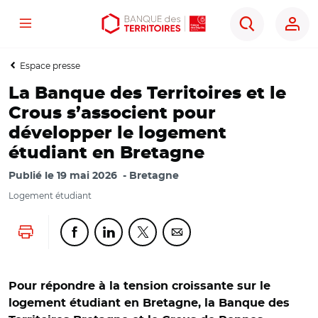
Menu
Aller
Aller
Ouvrir
Rechercher
au
au
les
contenu
menu
outils
Espace presse
principal
principal
d'accessibilité
La Banque des Territoires et le
Crous s’associent pour
développer le logement
étudiant en Bretagne
Publié le
19 mai 2026
Bretagne
Logement étudiant
Lancer l'impression
Partager cette page sur Facebook
Partager cette page sur Linkedin
Partager cette page sur Twitter
Partager cette page sur Co
Pour répondre à la tension croissante sur le
logement étudiant en Bretagne, la Banque des