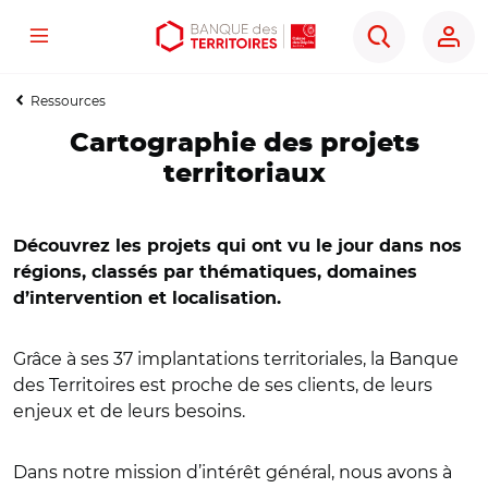
Menu
Aller
Aller
Ouvrir
Rechercher
au
au
les
contenu
menu
outils
Ressources
principal
principal
d'accessibilité
Cartographie des projets
territoriaux
Découvrez les projets qui ont vu le jour dans nos
régions, classés par thématiques, domaines
d’intervention et localisation.
Grâce à ses 37 implantations territoriales, la Banque
des Territoires est proche de ses clients, de leurs
enjeux et de leurs besoins.
Dans notre mission d’intérêt général, nous avons à