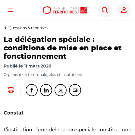
Menu
Aller
Aller
Ouvrir
Rechercher
au
au
les
contenu
menu
outils
Questions & réponses
principal
principal
d'accessibilité
La délégation spéciale :
conditions de mise en place et
fonctionnement
Publié le
11 mars 2026
Organisation territoriale, élus et institutions
Lancer l'impression
Partager cette page sur Facebook
Partager cette page sur Linkedin
Partager cette page sur Twitter
Partager cette page sur Co
Constat
L’institution d’une délégation spéciale constitue une