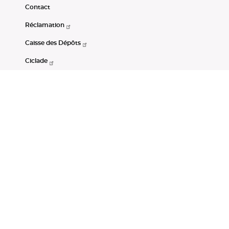
Contact
Réclamation
Caisse des Dépôts
Ciclade
CDC-Net
Consignations
Portail Open Data CDC
Restez connectés
LinkedIn
Youtube
Instagram
RSS
Mentions légales
CGU
Données personnelles