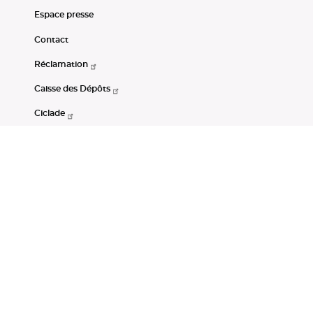
Espace presse
Contact
Réclamation
Caisse des Dépôts
Ciclade
CDC-Net
Consignations
Portail Open Data CDC
Restez connectés
LinkedIn
Youtube
Instagram
RSS