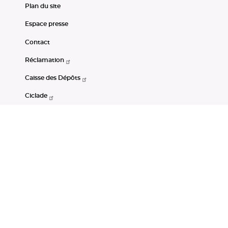
Plan du site
Espace presse
Contact
Réclamation
Caisse des Dépôts
Ciclade
CDC-Net
Consignations
Portail Open Data CDC
Restez connectés
LinkedIn
Youtube
Instagram
RSS