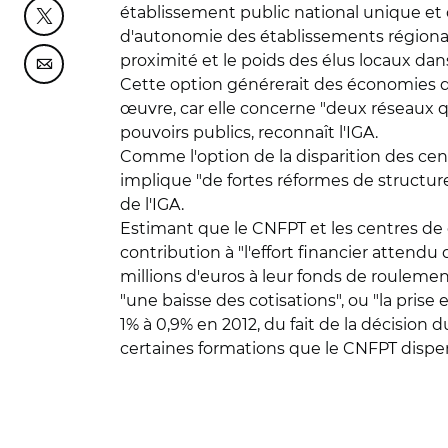
établissement public national unique et 
Partager cette page sur Twitter
d'autonomie des établissements régionaux
proximité et le poids des élus locaux dans
Partager cette page sur Courriel
Cette option générerait des économies de st
œuvre, car elle concerne "deux réseaux qui
pouvoirs publics, reconnaît l'IGA.
Comme l'option de la disparition des cent
implique "de fortes réformes de structur
de l'IGA.
Estimant que le CNFPT et les centres de g
contribution à "l'effort financier attendu
millions d'euros à leur fonds de roulemen
"une baisse des cotisations", ou "la prise
1% à 0,9% en 2012, du fait de la décision
certaines formations que le CNFPT dispe