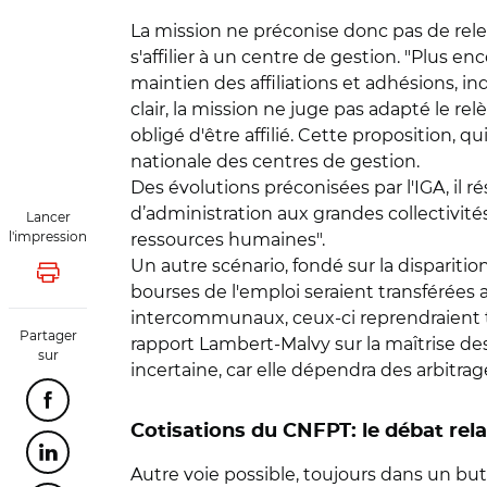
La mission ne préconise donc pas de releve
s'affilier à un centre de gestion. "Plus enc
maintien des affiliations et adhésions, in
clair, la mission ne juge pas adapté le r
obligé d'être affilié. Cette proposition, 
nationale des centres de gestion.
Des évolutions préconisées par l'IGA, il 
d’administration aux grandes collectivités
Lancer
l'impression
ressources humaines".
Un autre scénario, fondé sur la dispariti
Lancer l'impression
bourses de l'emploi seraient transférées 
intercommunaux, ceux-ci reprendraient t
Partager
rapport Lambert-Malvy sur la maîtrise des 
sur
incertaine, car elle dépendra des arbitra
Partager cette page sur Facebook
Cotisations du CNFPT: le débat rel
Partager cette page sur Linkedin
Autre voie possible, toujours dans un but