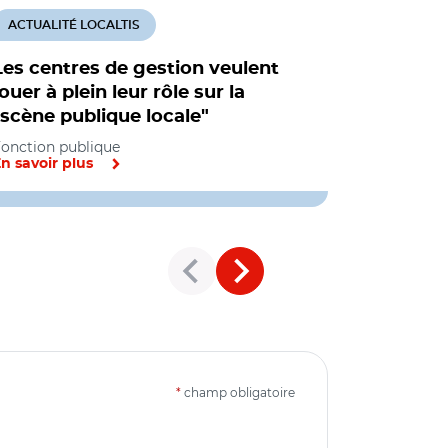
ACTUALITÉ LOCALTIS
ACTUALITÉ
Les centres de gestion veulent
Les quinz
jouer à plein leur rôle sur la
centres d
"scène publique locale"
Fonction pu
onction publique
n savoir plus
En savoir pl
*
champ obligatoire