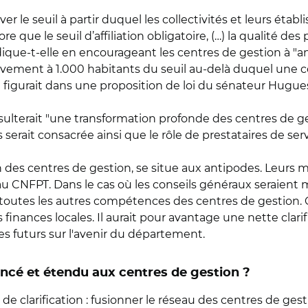
r le seuil à partir duquel les collectivités et leurs étab
ore que le seuil d’affiliation obligatoire, (…) la qualité de
dique-t-elle en encourageant les centres de gestion à "ant
elèvement à 1.000 habitants du seuil au-delà duquel une c
qui figurait dans une proposition de loi du sénateur Hugue
résulterait "une transformation profonde des centres de g
 serait consacrée ainsi que le rôle de prestataires de ser
on des centres de gestion, se situe aux antipodes. Leurs
au CNFPT. Dans le cas où les conseils généraux seraient 
outes les autres compétences des centres de gestion. C
finances locales. Il aurait pour avantage une nette clarifi
ges futurs sur l'avenir du département.
ancé et étendu aux centres de gestion ?
 de clarification : fusionner le réseau des centres de ge