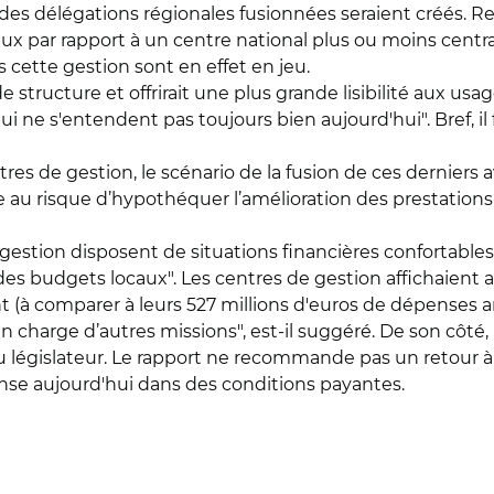
des délégations régionales fusionnées seraient créés. Re
 par rapport à un centre national plus ou moins centra
 cette gestion sont en effet en jeu.
ructure et offrirait une plus grande lisibilité aux usager
 ne s'entendent pas toujours bien aujourd'hui". Bref, il 
res de gestion, le scénario de la fusion de ces derniers a
e au risque d’hypothéquer l’amélioration des prestations
estion disposent de situations financières confortables,
 des budgets locaux". Les centres de gestion affichaient a
t (à comparer à leurs 527 millions d'euros de dépenses a
 en charge d’autres missions", est-il suggéré. De son côté,
 du législateur. Le rapport ne recommande pas un retour à
nse aujourd'hui dans des conditions payantes.