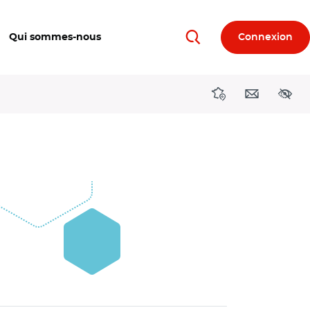
Qui sommes-nous
Connexion
Rechercher
Directions région
Contact
Acces