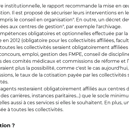
ure institutionnelle, le rapport recommande la mise en œ
tion. Il est proposé de sécuriser leurs interventions en
ris le conseil en organisation". En outre, un décret dev
iées aux centres de gestion", par exemple l'archivage.
compétences obligatoires et optionnelles effectuée par la 
2012 (obligatoire pour les collectivités affiliées, faculta
toutes les collectivités seraient obligatoirement affiliée
(concours, emploi, gestion des FMPE, conseil de discipline
riats des comités médicaux et commissions de réforme et 
auraient plus la possibilité, comme c'est le cas aujourd'h
ns, le taux de la cotisation payée par les collectivités 
tés.
nts resteraient obligatoirement affiliés aux centres de 
es carrières, instances paritaires…) que le socle minimum 
lles aussi à ces services si elles le souhaitent. En plus,
e à toutes les collectivités.
tion ?