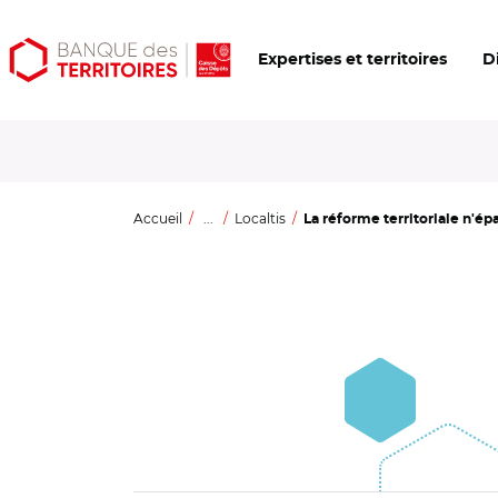
Aller
Aller
Ouvrir
Expertises et territoires
D
au
au
les
contenu
menu
outils
principal
principal
d'accessibilité
Accueil
...
Localtis
La réforme territoriale n'épa