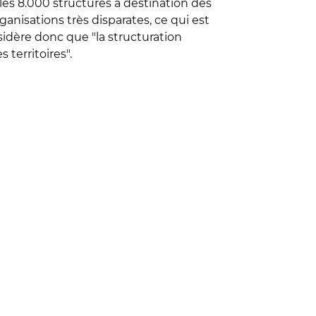
"les 8.000 structures à destination des
ganisations très disparates, ce qui est
sidère donc que "la structuration
s territoires".