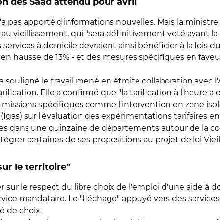
tion des Saad attendu pour avril
a pas apporté d'informations nouvelles. Mais la ministre
é au vieillissement, qui "sera définitivement voté avant l
s services à domicile devraient ainsi bénéficier à la fois 
n hausse de 13% - et des mesures spécifiques en faveur 
 a souligné le travail mené en étroite collaboration ave
tarification. Elle a confirmé que "la tarification à l'heur
missions spécifiques comme l'intervention en zone isolée
 (Igas) sur l'évaluation des expérimentations tarifaires en
 dans une quinzaine de départements autour de la contra
ntégrer certaines de ses propositions au projet de loi Viei
ur le territoire"
r sur le respect du libre choix de l'emploi d'une aide à 
vice mandataire. Le "fléchage" appuyé vers des services 
é de choix.