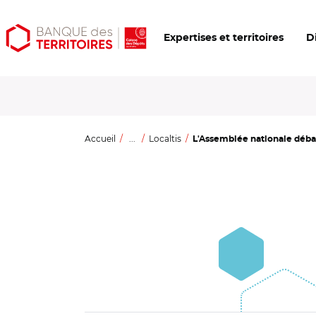
Aller
Aller
Ouvrir
Expertises et territoires
D
au
au
les
contenu
menu
outils
principal
principal
d'accessibilité
Accueil
...
Localtis
L'Assemblée nationale débat s