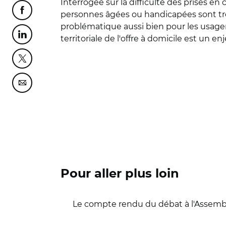
Interrogée sur la difficulté des prises en
Partager cette page sur Facebook
personnes âgées ou handicapées sont très m
problématique aussi bien pour les usagers
Partager cette page sur Linkedin
territoriale de l'offre à domicile est un en
Partager cette page sur Twitter
Partager cette page sur Courriel
Pour aller plus loin
Le compte rendu du débat à l'Assembl