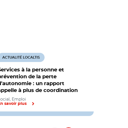
ACTUALITÉ LOCALTIS
ACTUALITÉ
Services à la personne et
Services à
prévention de la perte
avantages
d'autonomie : un rapport
surtout 
appelle à plus de coordination
aisés
ocial, Emploi
Emploi, Soci
n savoir plus
En savoir pl