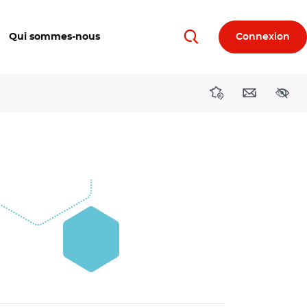
Qui sommes-nous
Connexion
Rechercher
Directions région
Contact
Acces