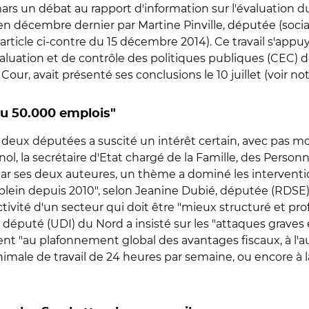
ars un débat au rapport d'information sur l'évaluation 
n décembre dernier par Martine Pinville, députée (social
article ci-contre du 15 décembre 2014). Ce travail s'ap
aluation et de contrôle des politiques publiques (CEC) d
ur, avait présenté ses conclusions le 10 juillet (voir notre
rdu 50.000 emplois"
s deux députées a suscité un intérêt certain, avec pas m
l, la secrétaire d'Etat chargé de la Famille, des Person
 ses deux auteures, un thème a dominé les interventions 
plein depuis 2010", selon Jeanine Dubié, députée (RDS
ractivité d'un secteur qui doit être "mieux structuré et pr
député (UDI) du Nord a insisté sur les "attaques graves 
ent "au plafonnement global des avantages fiscaux, à l'a
inimale de travail de 24 heures par semaine, ou encore à 