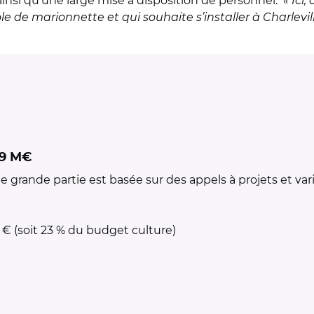
 ainsi qu’une large mise à disposition de personnel.
« Ici
cole de marionnette et qui souhaite s’installer à Charlevill
,9 M€
grande partie est basée sur des appels à projets et vari
0 € (soit 23 % du budget culture)