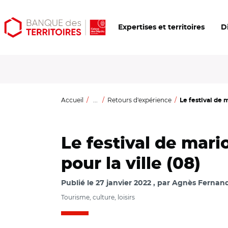
Aller
Aller
Ouvrir
Expertises et territoires
D
au
au
les
contenu
menu
outils
principal
principal
d'accessibilité
Accueil
...
Retours d'expérience
Le festival de 
Le festival de mar
pour la ville (08)
Publié le
27 janvier 2022
par
Agnès Fernan
Tourisme, culture, loisirs