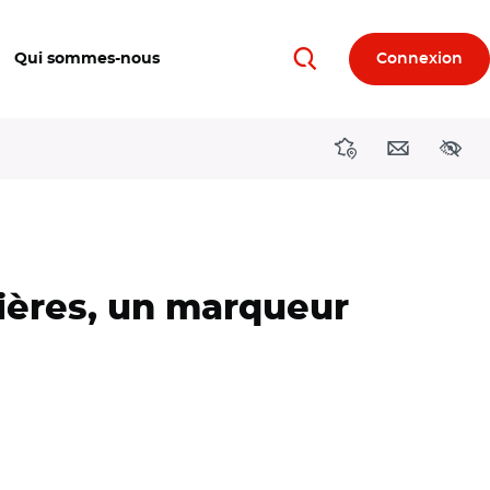
Qui sommes-nous
Connexion
Rechercher
Directions région
Contact
Acces
zières, un marqueur