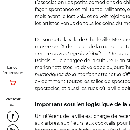
L’association Les petits comédiens de ch
façon spontanée et militante. Militante, el
mois avant le festival… et se voit rejoi
les artistes venus de tous les coins du mo
De son côté la ville de Charleville-Méziè
musée de l’Ardenne et de la marionnette 
encore davantage la visibilité et la notor
Robcis, élue chargée de la culture. Pian
marionnettistes. Et développe aujourd’hu
Lancer
l'impression
numériques de la marionnette ; et la diffu
évidemment toutes les salles de spectacle 
Lancer l'impression
spectacles, et aussi les rues où la ville 
Partager
sur
Important soutien logistique de la v
Un référent de la ville est chargé de rece
Partager cette page sur Facebook
aux arbres, aux fleurs, aux cocktails pour 