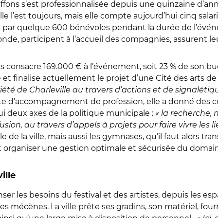
iffons s’est professionnalisée depuis une quinzaine d’a
le l’est toujours, mais elle compte aujourd’hui cinq salari
ndre par quelque 600 bénévoles pendant la durée de l’év
nde, participent à l’accueil des compagnies, assurent leur
res consacre 169.000 € à l’événement, soit 23 % de son b
et finalise actuellement le projet d’une Cité des arts d
iété de Charleville au travers d’actions et de signalétique
iste d’accompagnement de profession, elle a donné des co
i deux axes de la politique municipale :
« la recherche
sion, au travers d’appels à projets pour faire vivre les li
de la ville, mais aussi les gymnases, qu’il faut alors tran
doit organiser une gestion optimale et sécurisée du domai
ille
nser les besoins du festival et des artistes, depuis les es
les mécènes. La ville prête ses gradins, son matériel, fourn