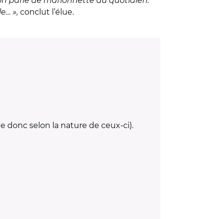
, on parle de marionnette au quotidien.
e… »,
conclut l’élue.
e donc selon la nature de ceux-ci).