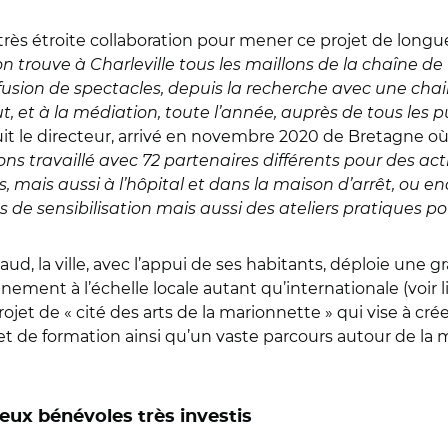
 très étroite collaboration pour mener ce projet de longu
on trouve à Charleville tous les maillons de la chaîne de 
ffusion de spectacles, depuis la recherche avec une chair
t, et à la médiation, toute l’année, auprès de tous les p
it le directeur, arrivé en novembre 2020 de Bretagne où 
ns travaillé avec 72 partenaires différents pour des act
s, mais aussi à l’hôpital et dans la maison d’arrêt, ou en
 de sensibilisation mais aussi des ateliers pratiques p
d, la ville, avec l’appui de ses habitants, déploie une 
nnement à l’échelle locale autant qu’internationale (voir l
ojet de « cité des arts de la marionnette » qui vise à cré
et de formation ainsi qu’un vaste parcours autour de la 
ux bénévoles très investis