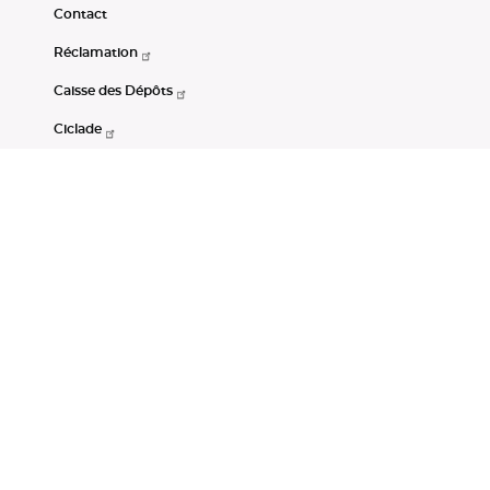
Contact
Réclamation
Caisse des Dépôts
Ciclade
CDC-Net
Consignations
Portail Open Data CDC
Restez connectés
LinkedIn
Youtube
Instagram
RSS
Mentions légales
CGU
Données personnelles