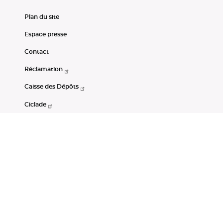
Plan du site
Espace presse
Contact
Réclamation
Caisse des Dépôts
Ciclade
CDC-Net
Consignations
Portail Open Data CDC
Restez connectés
LinkedIn
Youtube
Instagram
RSS