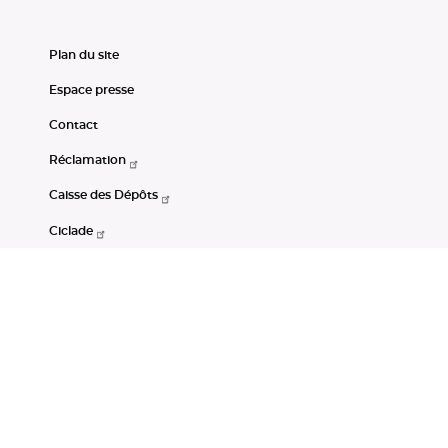
Plan du site
Espace presse
Contact
Réclamation
Caisse des Dépôts
Ciclade
CDC-Net
Consignations
Portail Open Data CDC
Restez connectés