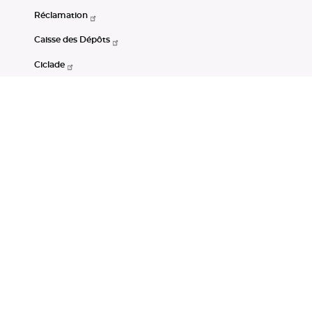
Réclamation
Caisse des Dépôts
Ciclade
CDC-Net
Consignations
Portail Open Data CDC
Restez connectés
LinkedIn
Youtube
Instagram
RSS
Mentions légales
CGU
Données personnelles
Accessibilité : non conforme
DSP2