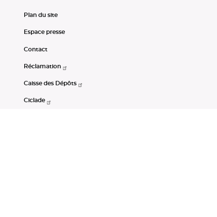
Plan du site
Espace presse
Contact
Réclamation
Caisse des Dépôts
Ciclade
CDC-Net
Consignations
Portail Open Data CDC
Restez connectés
LinkedIn
Youtube
Instagram
RSS