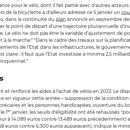
ance pour le vélo, dont il fait partie avec d'autres acteurs
 de la bicyclette a d'ailleurs adressé ce 5 janvier un
cou
lo, dans la continuité du
plan
annoncé en septembre dern
 le point de départ d’une trajectoire pluriannuelle d’i
e. Le vélo ne doit pas être la variable d’ajustement de po
 la marche." "Dans le cadre des travaux sur la planifica
ssements de l’Etat dans les infrastructures, le gouverneme
est claire : il faut que l’Etat investisse a minima 2,5 milli
uinquennat."
s
 et renforcé les aides à l'achat de vélos en 2023. Le disp
este en vigueur cette année – suppression de la condition 
précaires et les personnes handicapées, ouverture du bo
er
le 1
janvier, les seuils d'éligibilité ont été rehaussés
rieur à 14.089 euros contre 13.489 euros précédemment) e
.358 euros contre 6.300 euros auparavant), indique le mini