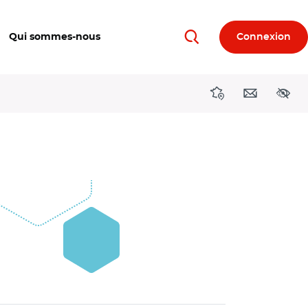
Qui sommes-nous
Connexion
Rechercher
Directions région
Contact
Acces