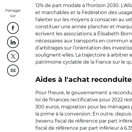
12% de part modale à l'horizon 2030. L'Alli
Partager
et marchables et la Fédération des usagers
sur
l'alerter sur les moyens à consacrer au vé
constituer une année plancher et marquer
Partager cette page sur Facebook
écrivent les associations à Élisabeth Born
nécessaires aux transports en commun et à
Partager cette page sur Linkedin
d’arbitrages sur l’orientation des investi
soulignent-elles. La trajectoire à arbitrer 
Partager cette page sur Twitter
patrimoine cyclable de la France sur le q
Partager cette page sur Courriel
Aides à l'achat reconduite
Pour l'heure, le gouvernement a reconduit
loi de finances rectificative pour 2022 r
300 euros, majoration pour les ménages 
la prime à la conversion. En outre, depuis 
(revenu fiscal de référence par part infé
fiscal de référence par part inférieur à 6