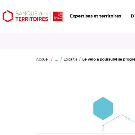
Aller
Aller
Ouvrir
Expertises et territoires
D
au
au
les
contenu
menu
outils
principal
principal
d'accessibilité
Accueil
...
Localtis
Le vélo a poursuivi sa progr