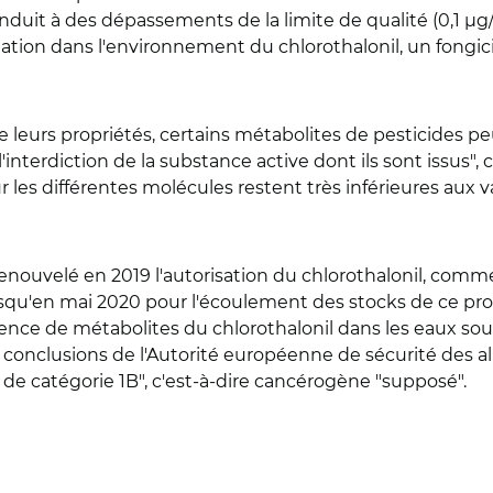
duit à des dépassements de la limite de qualité (0,1 µg/
adation dans l'environnement du chlorothalonil, un fongi
e leurs propriétés, certains métabolites de pesticides p
nterdiction de la substance active dont ils sont issus", 
les différentes molécules restent très inférieures aux v
ouvelé en 2019 l'autorisation du chlorothalonil, commerc
squ'en mai 2020 pour l'écoulement des stocks de ce produi
sence de métabolites du chlorothalonil dans les eaux soute
conclusions de l'Autorité européenne de sécurité des ali
e catégorie 1B", c'est-à-dire cancérogène "supposé".