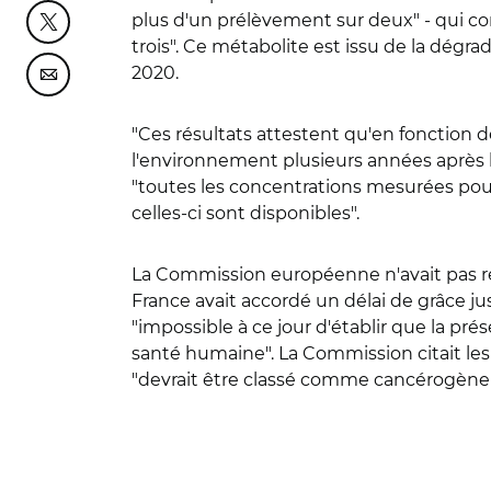
plus d'un prélèvement sur deux" - qui con
Partager cette page sur Twitter
trois". Ce métabolite est issu de la dégr
2020.
Partager cette page sur Courriel
"Ces résultats attestent qu'en fonction d
l'environnement plusieurs années après l'i
"toutes les concentrations mesurées pour 
celles-ci sont disponibles".
La Commission européenne n'avait pas ren
France avait accordé un délai de grâce ju
"impossible à ce jour d'établir que la pré
santé humaine". La Commission citait les 
"devrait être classé comme cancérogène d