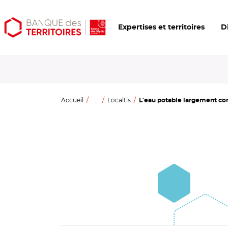
Aller
Aller
Ouvrir
Expertises et territoires
D
au
au
les
contenu
menu
outils
principal
principal
d'accessibilité
Accueil
...
Localtis
L'eau potable largement con