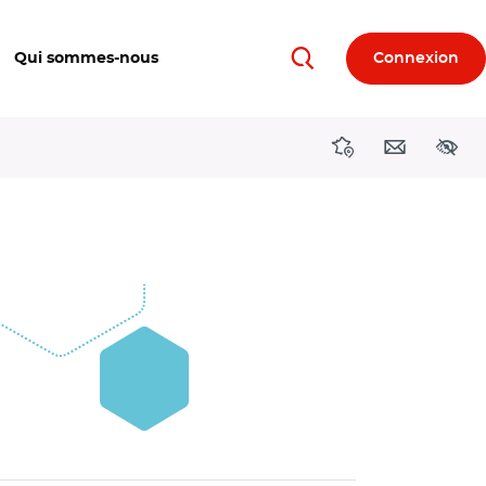
Qui sommes-nous
Connexion
Rechercher
Directions région
Contact
Acces