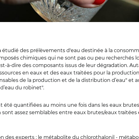
 a étudié des prélèvements d'eau destinée à la consommat
omposés chimiques qui ne sont pas ou peu recherchés lo
'est-à-dire des composants issus de leur dégradation. Au
sources en eaux et des eaux traitées pour la productio
ables de la production et de la distribution d’eau" et a
d’eau du robinet".
 été quantifiées au moins une fois dans les eaux brutes e
on sont assez semblables entre eaux brutes/eaux traitées
ion des experts : le métabolite du chlorothalonil - métab