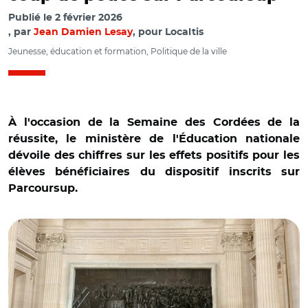
Publié le
2 février 2026
par
Jean Damien Lesay
, pour Localtis
Jeunesse, éducation et formation, Politique de la ville
À l'occasion de la Semaine des Cordées de la
réussite, le ministère de l'Éducation nationale
dévoile des chiffres sur les effets positifs pour les
élèves bénéficiaires du dispositif inscrits sur
Parcoursup.
© Valérie Bazin-Malgras/ Visite de l’Assemblée nationale
avec les Cordées de la Réussite en décembre 2025