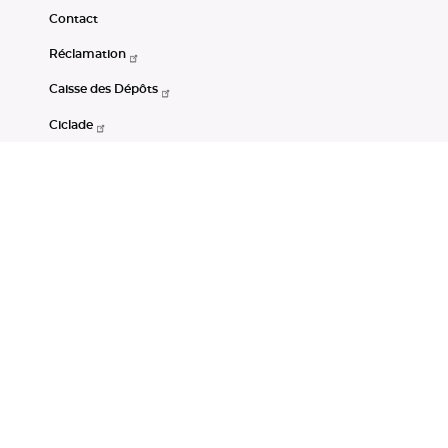
Contact
Réclamation
Caisse des Dépôts
Ciclade
CDC-Net
Consignations
Portail Open Data CDC
Restez connectés
LinkedIn
Youtube
Instagram
RSS
Mentions légales
CGU
Données personnelles