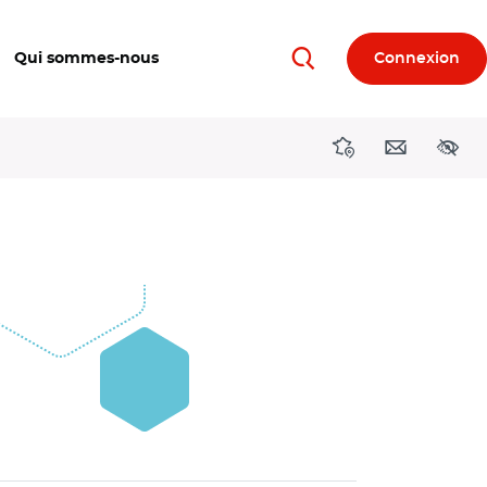
Qui sommes-nous
Connexion
Rechercher
Directions région
Contact
Acces