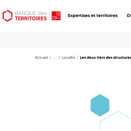
Aller
Aller
Ouvrir
Expertises et territoires
D
au
au
les
contenu
menu
outils
principal
principal
d'accessibilité
Accueil
...
Localtis
Les deux tiers des structures