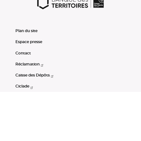
Plan du site
Espace presse
Contact
Réclamation
Caisse des Dépôts
Ciclade
CDC-Net
Consignations
Portail Open Data CDC
Restez connectés