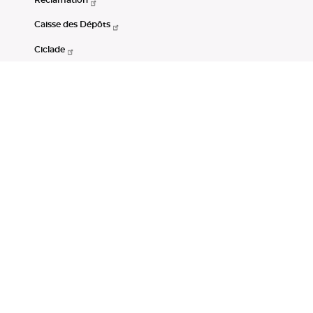
Réclamation
Caisse des Dépôts
Ciclade
CDC-Net
Consignations
Portail Open Data CDC
Restez connectés
LinkedIn
Youtube
Instagram
RSS
Mentions légales
CGU
Données personnelles
Accessibilité : non conforme
DSP2
Instruments financiers
Gestion des cookies