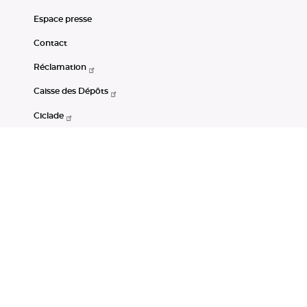
Espace presse
Contact
Réclamation
Caisse des Dépôts
Ciclade
CDC-Net
Consignations
Portail Open Data CDC
Restez connectés
LinkedIn
Youtube
Instagram
RSS