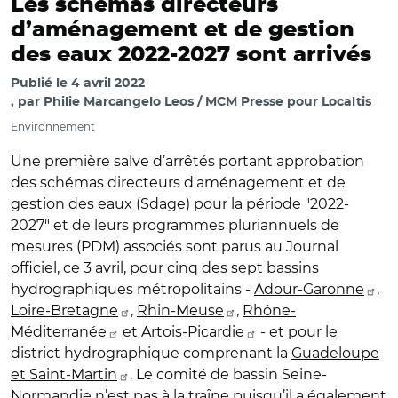
Les schémas directeurs
d’aménagement et de gestion
des eaux 2022-2027 sont arrivés
Publié le
4 avril 2022
par
Philie Marcangelo Leos / MCM Presse pour Localtis
Environnement
Une première salve d’arrêtés portant approbation
des schémas directeurs d'aménagement et de
gestion des eaux (Sdage) pour la période "2022-
2027" et de leurs programmes pluriannuels de
mesures (PDM) associés sont parus au Journal
officiel, ce 3 avril, pour cinq des sept bassins
hydrographiques métropolitains -
Adour-Garonne
,
Loire-Bretagne
,
Rhin-Meuse
,
Rhône-
Méditerranée
et
Artois-Picardie
- et pour le
district hydrographique comprenant la
Guadeloupe
et Saint-Martin
. Le comité de bassin Seine-
Normandie n’est pas à la traîne puisqu’il a également