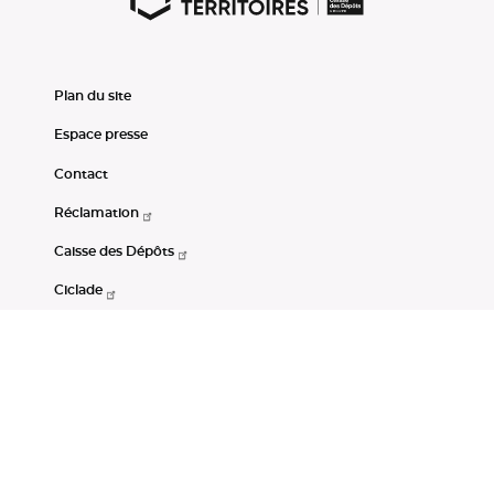
Plan du site
Espace presse
Contact
Réclamation
Caisse des Dépôts
Ciclade
CDC-Net
Consignations
Portail Open Data CDC
Restez connectés