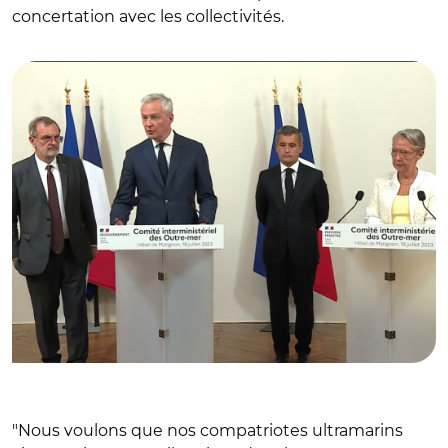
© Capture vidéo @gouvernementFR/ Jean-François
concertation avec les collectivités.
Carenco, Bruno Le Maire, Gérald Darmanin et Elisabeth
Borne
"Nous voulons que nos compatriotes ultramarins