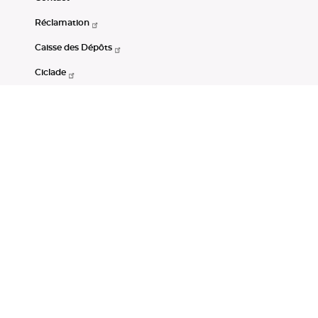
Réclamation
Caisse des Dépôts
Ciclade
CDC-Net
Consignations
Portail Open Data CDC
Restez connectés
LinkedIn
Youtube
Instagram
RSS
Mentions légales
CGU
Données personnelles
Accessibilité : non conforme
DSP2