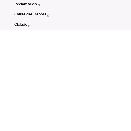
Réclamation
Caisse des Dépôts
Ciclade
CDC-Net
Consignations
Portail Open Data CDC
Restez connectés
LinkedIn
Youtube
Instagram
RSS
Mentions légales
CGU
Données personnelles
Accessibilité : non conforme
DSP2
Instruments financiers
Gestion des cookies