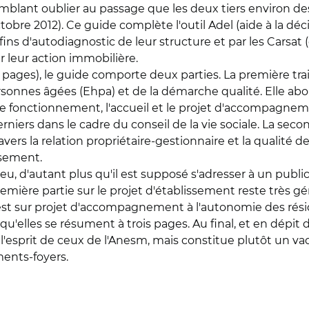
semblant oublier au passage que les deux tiers environ d
ctobre 2012). Ce guide complète l'outil Adel (aide à la dé
s fins d'autodiagnostic de leur structure et par les Carsat 
r leur action immobilière.
 pages), le guide comporte deux parties. La première tr
onnes âgées (Ehpa) et de la démarche qualité. Elle a
le fonctionnement, l'accueil et le projet d'accompagneme
erniers dans le cadre du conseil de la vie sociale. La sec
ers la relation propriétaire-gestionnaire et la qualité d
ssement.
peu, d'autant plus qu'il est supposé s'adresser à un pub
première partie sur le projet d'établissement reste très
n'est sur projet d'accompagnement à l'autonomie des rés
qu'elles se résument à trois pages. Au final, et en dépit
s l'esprit de ceux de l'Anesm, mais constitue plutôt un 
ents-foyers.