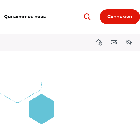
Qui sommes-nous
Connexion
Rechercher
Directions région
Contact
Acces