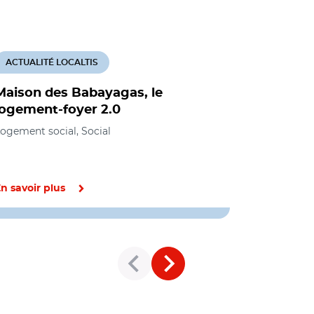
ACTUALITÉ LOCALTIS
ACTUALITÉ
Maison des Babayagas, le
Les CCAS 
logement-foyer 2.0
des loge
ogement social, Social
Social, Loge
n savoir plus
En savoir pl