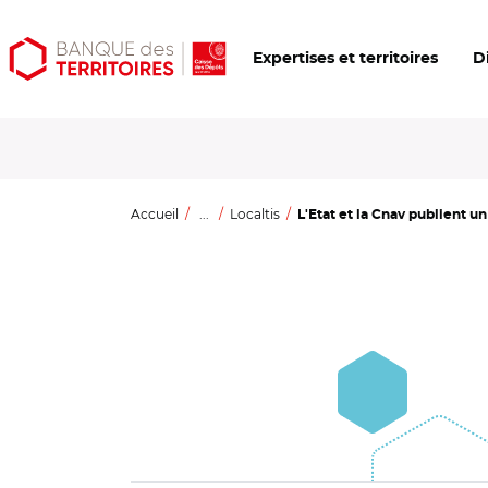
Aller
Aller
Ouvrir
Expertises et territoires
D
au
au
les
contenu
menu
outils
principal
principal
d'accessibilité
Accueil
...
Localtis
L'Etat et la Cnav publient un