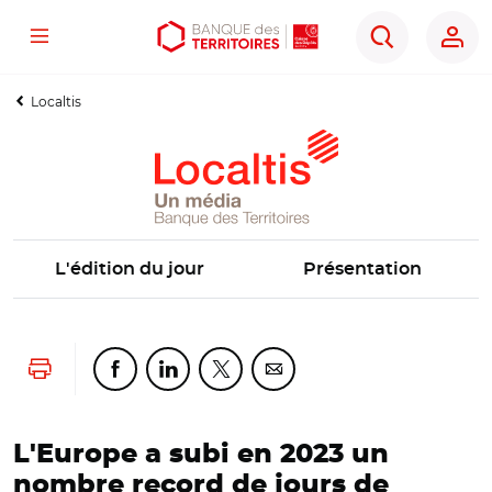
Menu
Aller
Aller
Ouvrir
Rechercher
au
au
les
contenu
menu
outils
Localtis
principal
principal
d'accessibilité
L'édition du jour
Présentation
Lancer l'impression
Partager cette page sur Facebook
Partager cette page sur Linkedin
Partager cette page sur Twitter
Partager cette page sur Co
L'Europe a subi en 2023 un
nombre record de jours de