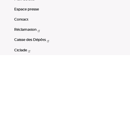
Espace presse
Contact
Réclamation
Caisse des Dépôts
Ciclade
CDC-Net
Consignations
Portail Open Data CDC
Restez connectés
LinkedIn
Youtube
Instagram
RSS